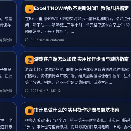
Excel里NOW函数不更新时间？教你几招搞定
E
码；或者
在Excel里用NOW()函数想实时显示当前日期和时间，结果点
设置保存
间一动不动——明明都过了半小时，单元格里还卡在早上9:15
题很常见，不是函数坏了，...
2026-02-10 20:52:08
电脑故障
游戏客户端怎么加速 实用操作步骤与避坑指南
游
脑子里马
游戏卡顿？试试这些实用的加速方法你有没有遇到过这种情况
实，在公
门游戏，满怀期待点开客户端，结果加载慢得像老牛拉车，进
等半分钟。别急，这不一定是网络问题，游戏客户...
2026-01-17 11:51:12
电脑故障
审计是做什么的 实用操作步骤与避坑指南
审
发生。比
很多人听到“审计”这个词，第一反应是财务查账。其实在电脑
能在日志
行中，审计也有重要作用，而且跟我们日常用电脑、上网、办