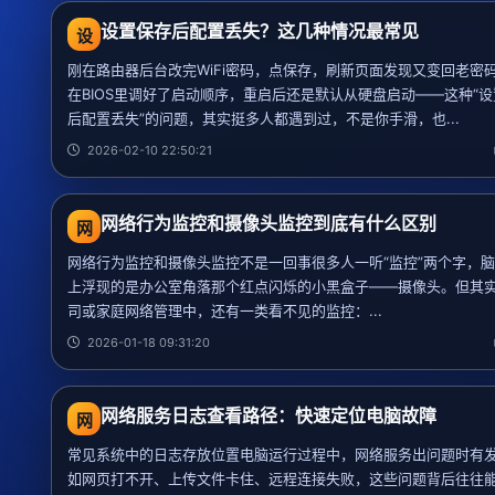
设置保存后配置丢失？这几种情况最常见
设
刚在路由器后台改完WiFi密码，点保存，刷新页面发现又变回老密
在BIOS里调好了启动顺序，重启后还是默认从硬盘启动——这种“
后配置丢失”的问题，其实挺多人都遇到过，不是你手滑，也...
2026-02-10 22:50:21
网络行为监控和摄像头监控到底有什么区别
网
网络行为监控和摄像头监控不是一回事很多人一听“监控”两个字，
上浮现的是办公室角落那个红点闪烁的小黑盒子——摄像头。但其
司或家庭网络管理中，还有一类看不见的监控：...
2026-01-18 09:31:20
网络服务日志查看路径：快速定位电脑故障
网
常见系统中的日志存放位置电脑运行过程中，网络服务出问题时有
如网页打不开、上传文件卡住、远程连接失败，这些问题背后往往