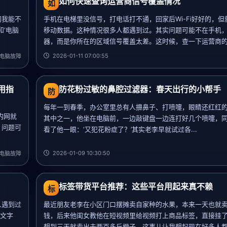
如何快速查询运营商信号覆盖情况
如
问我能不
手机在电梯里没信号，打电话打不通，回家后Wi-Fi好好的，但
和‘电脑
移动数据。这种情况很多人都遇到过。其实问题可能不在手机
器，而是你所在的区域信号覆盖太差。这时候，查一下运营商的信
2026-01-11 07:00:55
电脑故障
用指
防花粉过敏的鼻腔过滤器：春天出行的小帮手
防
每年一到春季，办公室里总有人擤鼻子、打喷嚏，眼睛还红红
内网就
其中之一，他坐在电脑前，一边敲键盘一边连打好几个喷嚏，
。问题可
看了他一眼：‘又犯花粉症了？’其实老李早就试过各...
2026-01-09 10:30:50
电脑故障
标签带货平台推荐：这些平台用起来真不赖
标
人遇到过
最近朋友老李在小区门口摆摊卖自家种的水果，本来一天也就
英文字
钱，后来他闺女教他在短视频里给视频打上商品标签，直接挂
想到三天就卖出去两百多斤橙子。这事儿让我想起现在好多人都在