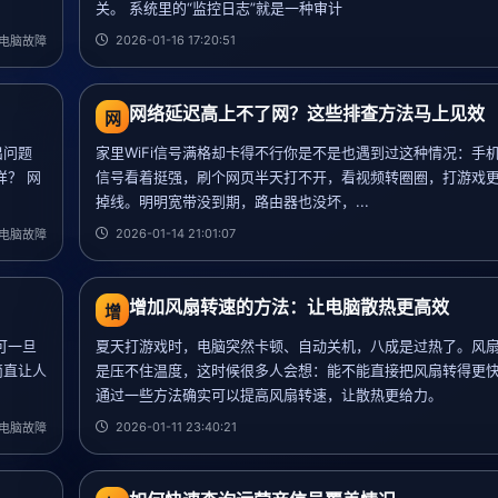
关。 系统里的“监控日志”就是一种审计
2026-01-16 17:20:51
电脑故障
网络延迟高上不了网？这些排查方法马上见效
网
出问题
家里WiFi信号满格却卡得不行你是不是也遇到过这种情况：手机连
？ 网
信号看着挺强，刷个网页半天打不开，看视频转圈圈，打游戏
掉线。明明宽带没到期，路由器也没坏，...
2026-01-14 21:01:07
电脑故障
增加风扇转速的方法：让电脑散热更高效
增
可一旦
夏天打游戏时，电脑突然卡顿、自动关机，八成是过热了。风
简直让人
是压不住温度，这时候很多人会想：能不能直接把风扇转得更
通过一些方法确实可以提高风扇转速，让散热更给力。
2026-01-11 23:40:21
电脑故障