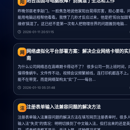
阳台加固与电脑故障？别搞混了生活和工作
阳
昨晚邻居老李敲门，一脸焦急地说他家阳台晃得厉害，担心要塌，
能用电脑远程帮他看看。我愣了几秒才反应过来，他是把‘阳台加固’
维修’搞混了。这已经不是第一次有人把物理世界的问题搬到电脑...
2026-01-11 20:51:15
网络虚拟化平台部署方案：解决企业网络卡顿的实
网
南
为什么公司网络总在高峰期卡得动不了？ 很多公司一到上班时间，
慢得像蜗牛。文件传不动，视频会议频繁掉线，连打印机都连不上
能不在带宽，而是网络架构太“实”了——每台...
2026-01-10 05:31:48
注册表单输入法兼容问题的解决方法
注
注册表单输入法兼容问题的解决方法在填写网页注册表单时，很多
输入法“失灵”的情况：明明切换到了中文输入法，但打出来的还是
符，或者候选框不显示、无法上屏。这种情况尤其...