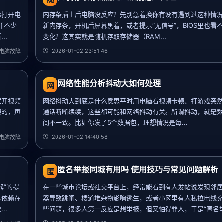
你打开电
内存条插上后电脑没反应？先别急着换你有没有遇到过这种情
并不少
新内存条，开机后屏幕黑着，或者提示“无信号”，BIOS里也看
..
变化？这其实就是随机存取存储器（RAM...
2026-01-02 23:51:46
电脑故障
网络性能分析抖动大如何处理
网
家开视频
网络抖动大到底是什么意思平时用电脑看视频卡顿、打游戏突
顿的，声
通话断断续续，这些都可能和网络抖动有关。所谓抖动，就是
间不一致。比如你发了5个数据包，理想情况是每...
2026-01-02 14:40:58
电脑故障
匿名举报同城有用吗 使用技巧与常见问题解析
匿
器”的提
在一些城市论坛或社交平台上，经常能看到有人发帖说发现邻
是依赖在
器导致跳闸、楼道堆杂物影响逃生，或者小区里有人私拉电线
..
些问题，很多人第一反应是想举报，但又怕得罪人，于是“匿名举报