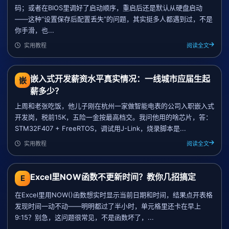
码；或者在BIOS里调好了启动顺序，重启后还是默认从硬盘启动
——这种“设置保存后配置丢失”的问题，其实挺多人都遇到过，不是
你手滑，也...
实用教程
阅读全文
嵌入式开发薪资水平真实情况：一线城市应届生起
嵌
薪多少？
上周和老张吃饭，他儿子刚在杭州一家做智能电表的公司入职嵌入式
开发岗，税前15K，五险一金按最高档交。我问他用的啥芯片，答：
STM32F407 + FreeRTOS，调试用J-Link，烧录脚本是...
实用教程
阅读全文
Excel里NOW函数不更新时间？教你几招搞定
E
在Excel里用NOW()函数想实时显示当前日期和时间，结果点开表格
发现时间一动不动——明明都过了半小时，单元格里还卡在早上
9:15？别急，这问题很常见，不是函数坏了，...