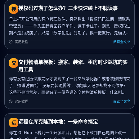
授权码过期了怎么办？三步快速续上不耽误事
授
早上打开公司用的客户管理软件，突然弹出「授权码已过期，请联系
管理员」——手头正赶着回客户邮件，这下卡住了。别急，授权码过
期不是系统崩了，只是「数字钥匙」到期了，换一把就行。先确认...
实用教程
阅读全文
交付物清单模板：搬家、装修、租房时少踩坑的实
交
用工具
你有没有经历过搬完家才发现少了一台空气净化器？或者装修快结束
了，师傅说‘图纸上没写要装踢脚线’，你翻聊天记录却找不到依据？
这些不是运气差，而是缺了一份靠谱的交付物清单模板。什么叫...
实用教程
阅读全文
远程仓库克隆到本地：一条命令搞定
远
你在 GitHub 上看到一个开源项目，想把它下载到自己电脑上改一