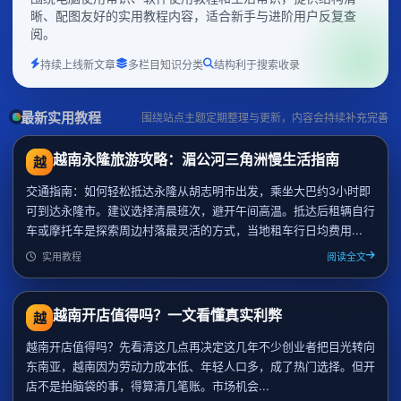
晰、配图友好的实用教程内容，适合新手与进阶用户反复查
阅。
持续上线新文章
多栏目知识分类
结构利于搜索收录
最新实用教程
围绕站点主题定期整理与更新，内容会持续补充完善
越南永隆旅游攻略：湄公河三角洲慢生活指南
越
交通指南：如何轻松抵达永隆从胡志明市出发，乘坐大巴约3小时即
可到达永隆市。建议选择清晨班次，避开午间高温。抵达后租辆自行
车或摩托车是探索周边村落最灵活的方式，当地租车行日均费用...
实用教程
阅读全文
越南开店值得吗？一文看懂真实利弊
越
越南开店值得吗？先看清这几点再决定这几年不少创业者把目光转向
东南亚，越南因为劳动力成本低、年轻人口多，成了热门选择。但开
店不是拍脑袋的事，得算清几笔账。市场机会...