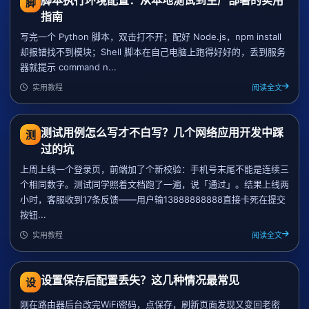
脚
指南
写完一个 Python 脚本，双击打不开；配好 Node.js，npm install
却报错找不到模块；Shell 脚本在自己电脑上跑得好好的，丢到服务
器就提示 command n...
实用教程
阅读全文
测试用例怎么写才不白写？几个网络应用开发中踩
测
过的坑
上周上线一个登录页，前端加了个新校验：手机号末尾不能是连续三
个相同数字。测试同学照着文档跑了一遍，说「通过」。结果上线两
小时，客服收到17条反馈——用户输13888888888直接卡死在提交
按钮...
实用教程
阅读全文
设置保存后配置丢失？这几种情况最常见
设
刚在路由器后台改完WiFi密码，点保存，刷新页面发现又变回老密