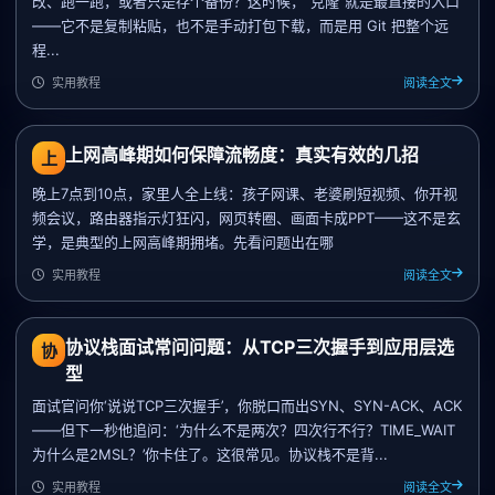
改、跑一跑，或者只是存个备份？这时候，“克隆”就是最直接的入口
——它不是复制粘贴，也不是手动打包下载，而是用 Git 把整个远
程...
实用教程
阅读全文
上网高峰期如何保障流畅度：真实有效的几招
上
晚上7点到10点，家里人全上线：孩子网课、老婆刷短视频、你开视
频会议，路由器指示灯狂闪，网页转圈、画面卡成PPT——这不是玄
学，是典型的上网高峰期拥堵。先看问题出在哪
实用教程
阅读全文
协议栈面试常问问题：从TCP三次握手到应用层选
协
型
面试官问你‘说说TCP三次握手’，你脱口而出SYN、SYN-ACK、ACK
——但下一秒他追问：‘为什么不是两次？四次行不行？TIME_WAIT
为什么是2MSL？’你卡住了。这很常见。协议栈不是背...
实用教程
阅读全文