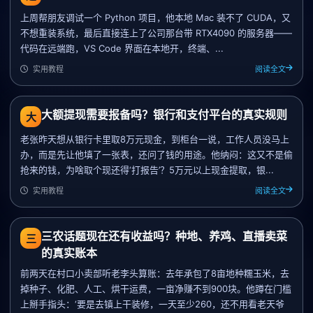
上周帮朋友调试一个 Python 项目，他本地 Mac 装不了 CUDA，又
不想重装系统，最后直接连上了公司那台带 RTX4090 的服务器——
代码在远端跑，VS Code 界面在本地开，终端、...
实用教程
阅读全文
大额提现需要报备吗？银行和支付平台的真实规则
大
老张昨天想从银行卡里取8万元现金，到柜台一说，工作人员没马上
办，而是先让他填了一张表，还问了钱的用途。他纳闷：这又不是偷
抢来的钱，为啥取个现还得‘打报告’？5万元以上现金提取，银...
实用教程
阅读全文
三农话题现在还有收益吗？种地、养鸡、直播卖菜
三
的真实账本
前两天在村口小卖部听老李头算账：去年承包了8亩地种糯玉米，去
掉种子、化肥、人工、烘干运费，一亩净赚不到900块。他蹲在门槛
上掰手指头：‘要是去镇上干装修，一天至少260，还不用看老天爷