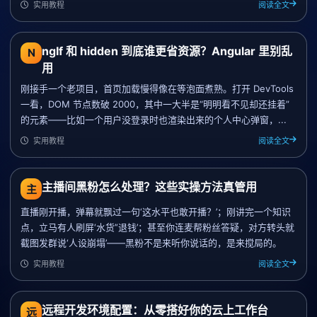
实用教程
阅读全文
ngIf 和 hidden 到底谁更省资源？Angular 里别乱
N
用
刚接手一个老项目，首页加载慢得像在等泡面煮熟。打开 DevTools
一看，DOM 节点数破 2000，其中一大半是“明明看不见却还挂着”
的元素——比如一个用户没登录时也渲染出来的个人中心弹窗，...
实用教程
阅读全文
主播间黑粉怎么处理？这些实操方法真管用
主
直播刚开播，弹幕就飘过一句‘这水平也敢开播？’；刚讲完一个知识
点，立马有人刷屏‘水货’‘退钱’；甚至你连麦帮粉丝答疑，对方转头就
截图发群说‘人设崩塌’——黑粉不是来听你说话的，是来搅局的。
实用教程
阅读全文
远程开发环境配置：从零搭好你的云上工作台
远