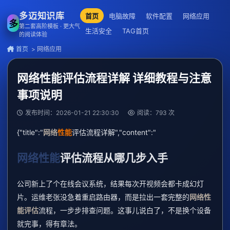
多迈知识库
首页
电脑故障
软件配置
网络应用
多
第二套高阶模板 · 更大气
生活安全
TAG首页
的阅读体验
首页
> 网络应用
网络性能评估流程详解 详细教程与注意
事项说明
发布时间：2026-01-21 22:30:30
阅读：793 次
{"title":"
网络
性能
评估流程详解","content":"
网络性能
评估流程从哪几步入手
公司新上了个在线会议系统，结果每次开视频会都卡成幻灯
片。运维老张没急着重启路由器，而是拉出一套完整的
网络性
能评估
流程，一步步排查问题。这事儿说白了，不是换个设备
就完事，得有章法。