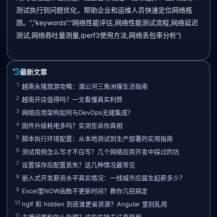
测试执行到问题优化，帮助企业和运维人员快速定位网络瓶
颈。”,”keywords”:“网络性能评估,网络性能测试流程,网络延迟
测试,网络吞吐量测量,iperf3使用方法,网络丢包率分析”}
最新文章
1
越南永隆旅游攻略：湄公河三角洲慢生活指南
2
越南开店值得吗？一文看懂真实利弊
3
网络应用架构如何与DevOps无缝集成？
4
固件升级耗电多吗？实测告诉你真相
5
脚本执行环境配置：从本地测试到生产部署的实用指南
6
测试用例怎么写才不白写？几个网络应用开发中踩过的坑
7
设置保存后配置丢失？这几种情况最常见
8
嵌入式开发薪资水平真实情况：一线城市应届生起薪多少？
9
Excel里NOW函数不更新时间？教你几招搞定
10
ngIf 和 hidden 到底谁更省资源？Angular 里别乱用
11