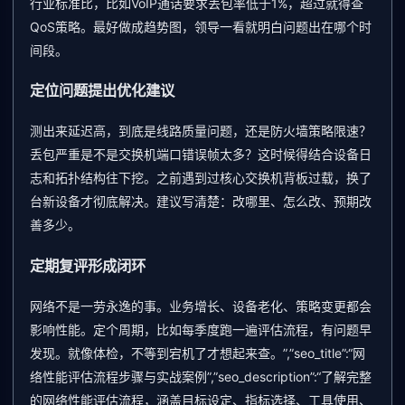
行业标准比，比如VoIP通话要求丢包率低于1%，超过就得查
QoS策略。最好做成趋势图，领导一看就明白问题出在哪个时
间段。
定位问题提出优化建议
测出来延迟高，到底是线路质量问题，还是防火墙策略限速？
丢包严重是不是交换机端口错误帧太多？这时候得结合设备日
志和拓扑结构往下挖。之前遇到过核心交换机背板过载，换了
台新设备才彻底解决。建议写清楚：改哪里、怎么改、预期改
善多少。
定期复评形成闭环
网络不是一劳永逸的事。业务增长、设备老化、策略变更都会
影响性能。定个周期，比如每季度跑一遍评估流程，有问题早
发现。就像体检，不等到宕机了才想起来查。”,”seo_title”:“网
络性能评估流程步骤与实战案例”,”seo_description”:“了解完整
的网络性能评估流程，涵盖目标设定、指标选择、工具使用、